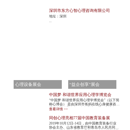
深圳市东方心智心理咨询有限公司
地址：深圳
...
心理设备展会
“益企创享”展会
中国梦·和谐世界应用心理学博览会
“中国梦·和谐世界应用心理学博览会”（以下简
称心博会） 是由深圳市爸妈在线心身健康咨询
股份有限公司发起，每年举办一届。心博会，
查看详情 >>
不仅是世界民间组织主办的心理学最高级...
同创心理亮相77届中国教育装备展
2019年10月12日-14日，由中国教育装备行业
协会主办、山东省教育厅和青岛市人民共同承