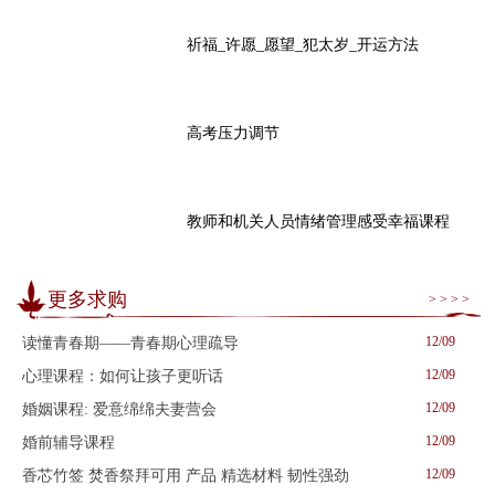
祈福_许愿_愿望_犯太岁_开运方法
高考压力调节
教师和机关人员情绪管理感受幸福课程
更多求购
> > > >
12/09
读懂青春期——青春期心理疏导
12/09
心理课程：如何让孩子更听话
12/09
婚姻课程: 爱意绵绵夫妻营会
12/09
婚前辅导课程
12/09
香芯竹签 焚香祭拜可用 产品 精选材料 韧性强劲