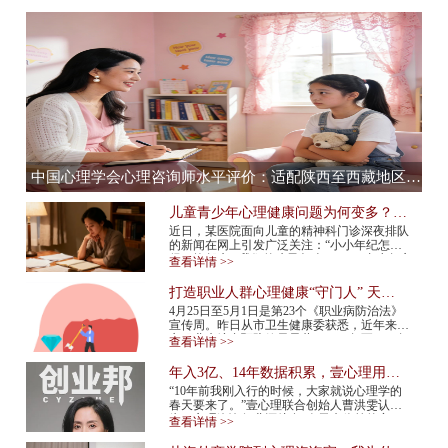
中国心理学会心理咨询师水平评价：适配陕西至西藏地区，心理咨询师水平评价全流程服务提供商
儿童青少年心理健康问题为何变多？应
该如何预防？
近日，某医院面向儿童的精神科门诊深夜排队
的新闻在网上引发广泛关注：“小小年纪怎么
得了抑郁症”“我们的孩子怎么了”……青少年心
查看详情 >>
理健康问题再次成为热议话题。 今年...
打造职业人群心理健康“守门人” 天津
市职业人群心理咨询平台上线
4月25日至5月1日是第23个《职业病防治法》
宣传周。昨日从市卫生健康委获悉，近年来我
市职业病综合预防效果显著，2015年至2024年
查看详情 >>
报告新发职业病确诊病例总体呈现下降趋势，
2024年...
年入3亿、14年数据积累，壹心理用AI
打造心理服务行业“小怪兽”
“10年前我刚入行的时候，大家就说心理学的
春天要来了。”壹心理联合创始人曹洪雯认
为，心理咨询行业还处在“春天来临前的寒
查看详情 >>
冬”，需求已经爆发，但供给还跟不上，行业
标准...