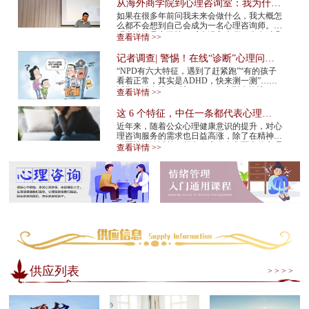
从海外商学院到心理咨询室：我为什么
在34岁决定转行
如果在很多年前问我未来会做什么，我大概怎
么都不会想到自己会成为一名心理咨询师。我
硕士读的是商学院。后来进入大厂，也有过几
查看详情 >>
年的创业经验。那是一条很多人眼里很正
常、...
记者调查| 警惕！在线“诊断”心理问
题，越治越病！
“NPD有六大特征，遇到了赶紧跑”“有的孩子
看着正常，其实是ADHD，快来测一测”……
近期，以在线“诊断”NPD（自恋型人格障
查看详情 >>
碍）、ADHD（注意缺陷多动障碍）等为标题
的视频在网...
这 6 个特征，中任一条都代表心理咨
询师不靠谱！赶紧换
近年来，随着公众心理健康意识的提升，对心
理咨询服务的需求也日益高涨，除了在精神专
科医院就诊以外，很多人也会在市面上的心理
查看详情 >>
咨询机构中寻求专业帮助。但是，对于不具
备...
供应列表
> > > >