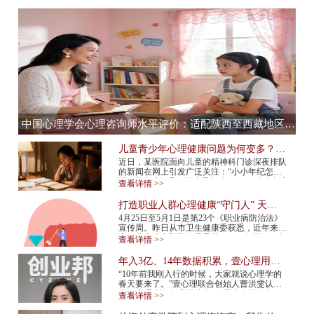
中国心理学会心理咨询师水平评价：适配陕西至西藏地区，心理咨询师水平评价全流程服务提供商
儿童青少年心理健康问题为何变多？应
该如何预防？
近日，某医院面向儿童的精神科门诊深夜排队
的新闻在网上引发广泛关注：“小小年纪怎么
得了抑郁症”“我们的孩子怎么了”……青少年心
查看详情 >>
理健康问题再次成为热议话题。 今年...
打造职业人群心理健康“守门人” 天津
市职业人群心理咨询平台上线
4月25日至5月1日是第23个《职业病防治法》
宣传周。昨日从市卫生健康委获悉，近年来我
市职业病综合预防效果显著，2015年至2024年
查看详情 >>
报告新发职业病确诊病例总体呈现下降趋势，
2024年...
年入3亿、14年数据积累，壹心理用AI
打造心理服务行业“小怪兽”
“10年前我刚入行的时候，大家就说心理学的
春天要来了。”壹心理联合创始人曹洪雯认
为，心理咨询行业还处在“春天来临前的寒
查看详情 >>
冬”，需求已经爆发，但供给还跟不上，行业
标准...