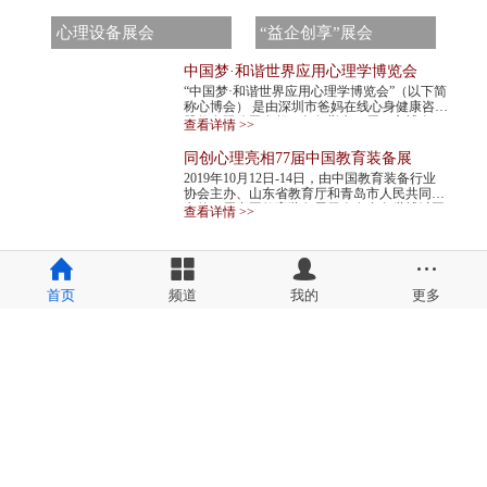
心理设备展会
“益企创享”展会
中国梦·和谐世界应用心理学博览会
“中国梦·和谐世界应用心理学博览会”（以下简
称心博会） 是由深圳市爸妈在线心身健康咨询
股份有限公司发起，每年举办一届。心博会，
查看详情 >>
不仅是世界民间组织主办的心理学最高级...
同创心理亮相77届中国教育装备展
2019年10月12日-14日，由中国教育装备行业
协会主办、山东省教育厅和青岛市人民共同承
办的77届中国教育装备展示会在青岛世博城国
查看详情 >>
际展览中心举行。同创心理作为心理机构代表
应邀...
首页
频道
我的
更多
备案号:
吉ICP备2023006662号-1
备案号:
吉ICP备2023006662号-2