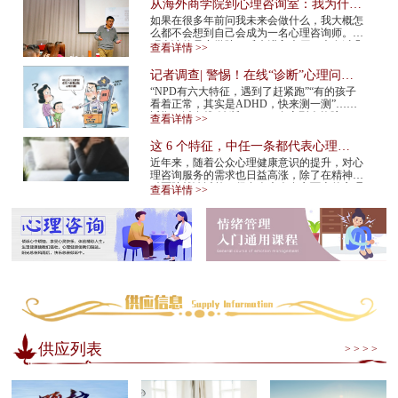
从海外商学院到心理咨询室：我为什么
在34岁决定转行
如果在很多年前问我未来会做什么，我大概怎
么都不会想到自己会成为一名心理咨询师。我
硕士读的是商学院。后来进入大厂，也有过几
查看详情 >>
年的创业经验。那是一条很多人眼里很正
常、...
记者调查| 警惕！在线“诊断”心理问
题，越治越病！
“NPD有六大特征，遇到了赶紧跑”“有的孩子
看着正常，其实是ADHD，快来测一测”……
近期，以在线“诊断”NPD（自恋型人格障
查看详情 >>
碍）、ADHD（注意缺陷多动障碍）等为标题
的视频在网...
这 6 个特征，中任一条都代表心理咨
询师不靠谱！赶紧换
近年来，随着公众心理健康意识的提升，对心
理咨询服务的需求也日益高涨，除了在精神专
科医院就诊以外，很多人也会在市面上的心理
查看详情 >>
咨询机构中寻求专业帮助。但是，对于不具
备...
供应列表
> > > >