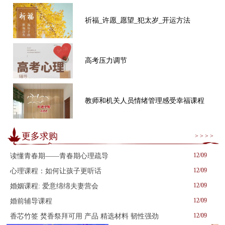
祈福_许愿_愿望_犯太岁_开运方法
高考压力调节
教师和机关人员情绪管理感受幸福课程
更多求购
> > > >
12/09
读懂青春期——青春期心理疏导
12/09
心理课程：如何让孩子更听话
12/09
婚姻课程: 爱意绵绵夫妻营会
12/09
婚前辅导课程
12/09
香芯竹签 焚香祭拜可用 产品 精选材料 韧性强劲