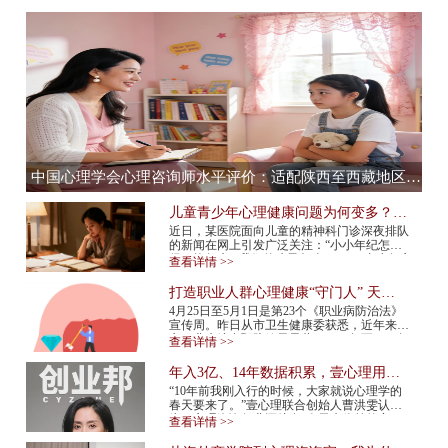
中国心理学会心理咨询师水平评价：适配陕西至西藏地区，心理咨询师水平评价全流程服务提供商
儿童青少年心理健康问题为何变多？应
该如何预防？
近日，某医院面向儿童的精神科门诊深夜排队
的新闻在网上引发广泛关注：“小小年纪怎么
得了抑郁症”“我们的孩子怎么了”……青少年心
查看详情 >>
理健康问题再次成为热议话题。 今年...
打造职业人群心理健康“守门人” 天津
市职业人群心理咨询平台上线
4月25日至5月1日是第23个《职业病防治法》
宣传周。昨日从市卫生健康委获悉，近年来我
市职业病综合预防效果显著，2015年至2024年
查看详情 >>
报告新发职业病确诊病例总体呈现下降趋势，
2024年...
年入3亿、14年数据积累，壹心理用AI
打造心理服务行业“小怪兽”
“10年前我刚入行的时候，大家就说心理学的
春天要来了。”壹心理联合创始人曹洪雯认
为，心理咨询行业还处在“春天来临前的寒
查看详情 >>
冬”，需求已经爆发，但供给还跟不上，行业
标准...