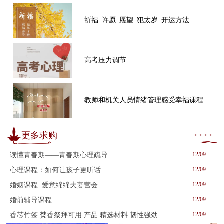
祈福_许愿_愿望_犯太岁_开运方法
高考压力调节
教师和机关人员情绪管理感受幸福课程
更多求购
> > > >
12/09
读懂青春期——青春期心理疏导
12/09
心理课程：如何让孩子更听话
12/09
婚姻课程: 爱意绵绵夫妻营会
12/09
婚前辅导课程
12/09
香芯竹签 焚香祭拜可用 产品 精选材料 韧性强劲