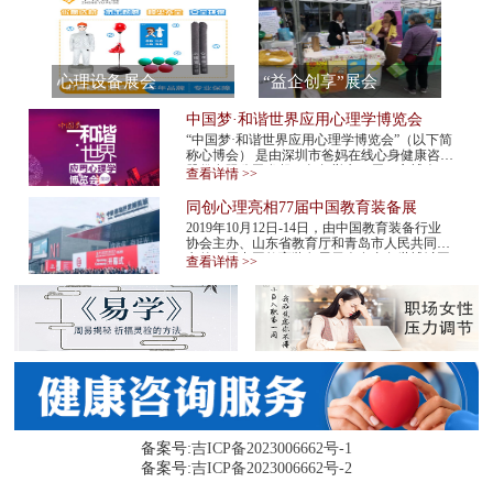
心理设备展会
“益企创享”展会
中国梦·和谐世界应用心理学博览会
“中国梦·和谐世界应用心理学博览会”（以下简
称心博会） 是由深圳市爸妈在线心身健康咨询
股份有限公司发起，每年举办一届。心博会，
查看详情 >>
不仅是世界民间组织主办的心理学最高级...
同创心理亮相77届中国教育装备展
2019年10月12日-14日，由中国教育装备行业
协会主办、山东省教育厅和青岛市人民共同承
办的77届中国教育装备展示会在青岛世博城国
查看详情 >>
际展览中心举行。同创心理作为心理机构代表
应邀...
备案号:
吉ICP备2023006662号-1
备案号:
吉ICP备2023006662号-2