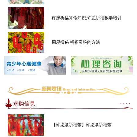
许愿祈福算命知识,许愿祈福教学培训
周易揭秘 祈福灵验的方法
求购信息
> > > >
【许愿条祈福带】许愿条祈福带