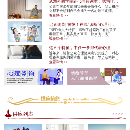
从海外商学院到心理咨询室：我为什么
在34岁决定转行
如果在很多年前问我未来会做什么，我大概怎
么都不会想到自己会成为一名心理咨询师。我
硕士读的是商学院。后来进入大厂，也有过几
查看详情 >>
年的创业经验。那是一条很多人眼里很正
常、...
记者调查| 警惕！在线“诊断”心理问
题，越治越病！
“NPD有六大特征，遇到了赶紧跑”“有的孩子
看着正常，其实是ADHD，快来测一测”……
近期，以在线“诊断”NPD（自恋型人格障
查看详情 >>
碍）、ADHD（注意缺陷多动障碍）等为标题
的视频在网...
这 6 个特征，中任一条都代表心理咨
询师不靠谱！赶紧换
近年来，随着公众心理健康意识的提升，对心
理咨询服务的需求也日益高涨，除了在精神专
科医院就诊以外，很多人也会在市面上的心理
查看详情 >>
咨询机构中寻求专业帮助。但是，对于不具
备...
供应列表
> > > >