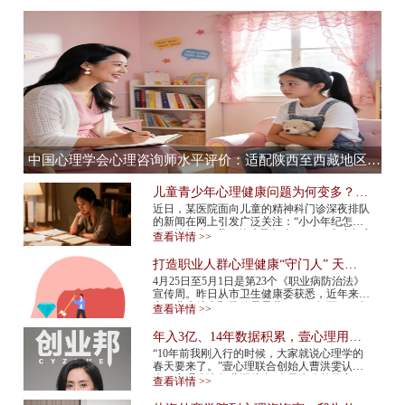
中国心理学会心理咨询师水平评价：适配陕西至西藏地区，心理咨询师水平评价全流程服务提供商
儿童青少年心理健康问题为何变多？应
该如何预防？
近日，某医院面向儿童的精神科门诊深夜排队
的新闻在网上引发广泛关注：“小小年纪怎么
得了抑郁症”“我们的孩子怎么了”……青少年心
查看详情 >>
理健康问题再次成为热议话题。 今年...
打造职业人群心理健康“守门人” 天津
市职业人群心理咨询平台上线
4月25日至5月1日是第23个《职业病防治法》
宣传周。昨日从市卫生健康委获悉，近年来我
市职业病综合预防效果显著，2015年至2024年
查看详情 >>
报告新发职业病确诊病例总体呈现下降趋势，
2024年...
年入3亿、14年数据积累，壹心理用AI
打造心理服务行业“小怪兽”
“10年前我刚入行的时候，大家就说心理学的
春天要来了。”壹心理联合创始人曹洪雯认
为，心理咨询行业还处在“春天来临前的寒
查看详情 >>
冬”，需求已经爆发，但供给还跟不上，行业
标准...