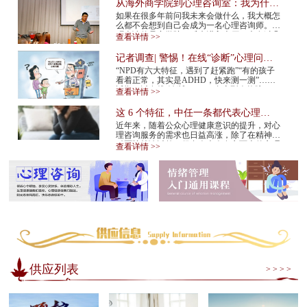
从海外商学院到心理咨询室：我为什么
在34岁决定转行
如果在很多年前问我未来会做什么，我大概怎
么都不会想到自己会成为一名心理咨询师。我
硕士读的是商学院。后来进入大厂，也有过几
查看详情 >>
年的创业经验。那是一条很多人眼里很正
常、...
记者调查| 警惕！在线“诊断”心理问
题，越治越病！
“NPD有六大特征，遇到了赶紧跑”“有的孩子
看着正常，其实是ADHD，快来测一测”……
近期，以在线“诊断”NPD（自恋型人格障
查看详情 >>
碍）、ADHD（注意缺陷多动障碍）等为标题
的视频在网...
这 6 个特征，中任一条都代表心理咨
询师不靠谱！赶紧换
近年来，随着公众心理健康意识的提升，对心
理咨询服务的需求也日益高涨，除了在精神专
科医院就诊以外，很多人也会在市面上的心理
查看详情 >>
咨询机构中寻求专业帮助。但是，对于不具
备...
供应列表
> > > >