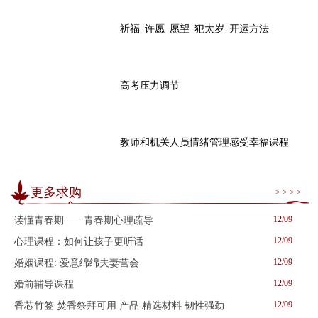
祈福_许愿_愿望_犯太岁_开运方法
高考压力调节
教师和机关人员情绪管理感受幸福课程
更多求购
> > > >
12/09
读懂青春期——青春期心理疏导
12/09
心理课程：如何让孩子更听话
12/09
婚姻课程: 爱意绵绵夫妻营会
12/09
婚前辅导课程
12/09
香芯竹签 焚香祭拜可用 产品 精选材料 韧性强劲