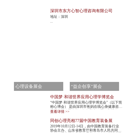
深圳市东方心智心理咨询有限公司
地址：深圳
...
心理设备展会
“益企创享”展会
中国梦·和谐世界应用心理学博览会
“中国梦·和谐世界应用心理学博览会”（以下简
称心博会） 是由深圳市爸妈在线心身健康咨询
股份有限公司发起，每年举办一届。心博会，
查看详情 >>
不仅是世界民间组织主办的心理学最高级...
同创心理亮相77届中国教育装备展
2019年10月12日-14日，由中国教育装备行业
协会主办、山东省教育厅和青岛市人民共同承