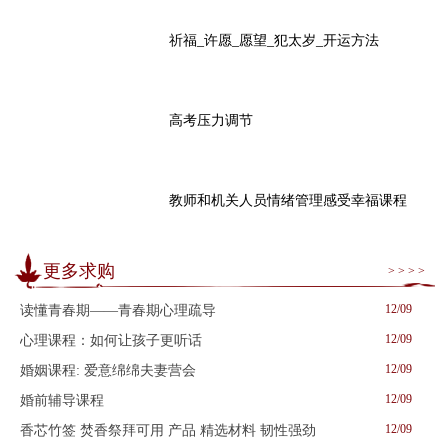
祈福_许愿_愿望_犯太岁_开运方法
高考压力调节
教师和机关人员情绪管理感受幸福课程
更多求购
> > > >
12/09
读懂青春期——青春期心理疏导
12/09
心理课程：如何让孩子更听话
12/09
婚姻课程: 爱意绵绵夫妻营会
12/09
婚前辅导课程
12/09
香芯竹签 焚香祭拜可用 产品 精选材料 韧性强劲