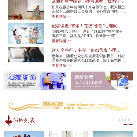
从海外商学院到心理咨询室：我为什么
在34岁决定转行
如果在很多年前问我未来会做什么，我大概怎
么都不会想到自己会成为一名心理咨询师。我
硕士读的是商学院。后来进入大厂，也有过几
查看详情 >>
年的创业经验。那是一条很多人眼里很正
常、...
记者调查| 警惕！在线“诊断”心理问
题，越治越病！
“NPD有六大特征，遇到了赶紧跑”“有的孩子
看着正常，其实是ADHD，快来测一测”……
近期，以在线“诊断”NPD（自恋型人格障
查看详情 >>
碍）、ADHD（注意缺陷多动障碍）等为标题
的视频在网...
这 6 个特征，中任一条都代表心理咨
询师不靠谱！赶紧换
近年来，随着公众心理健康意识的提升，对心
理咨询服务的需求也日益高涨，除了在精神专
科医院就诊以外，很多人也会在市面上的心理
查看详情 >>
咨询机构中寻求专业帮助。但是，对于不具
备...
供应列表
> > > >