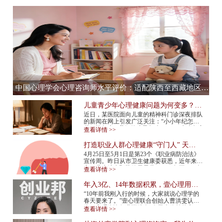
中国心理学会心理咨询师水平评价：适配陕西至西藏地区，心理咨询师水平评价全流程服务提供商
儿童青少年心理健康问题为何变多？应
该如何预防？
近日，某医院面向儿童的精神科门诊深夜排队
的新闻在网上引发广泛关注：“小小年纪怎么
得了抑郁症”“我们的孩子怎么了”……青少年心
查看详情 >>
理健康问题再次成为热议话题。 今年...
打造职业人群心理健康“守门人” 天津
市职业人群心理咨询平台上线
4月25日至5月1日是第23个《职业病防治法》
宣传周。昨日从市卫生健康委获悉，近年来我
市职业病综合预防效果显著，2015年至2024年
查看详情 >>
报告新发职业病确诊病例总体呈现下降趋势，
2024年...
年入3亿、14年数据积累，壹心理用AI
打造心理服务行业“小怪兽”
“10年前我刚入行的时候，大家就说心理学的
春天要来了。”壹心理联合创始人曹洪雯认
为，心理咨询行业还处在“春天来临前的寒
查看详情 >>
冬”，需求已经爆发，但供给还跟不上，行业
标准...