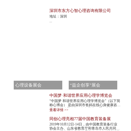
深圳市东方心智心理咨询有限公司
地址：深圳
...
心理设备展会
“益企创享”展会
中国梦·和谐世界应用心理学博览会
“中国梦·和谐世界应用心理学博览会”（以下简
称心博会） 是由深圳市爸妈在线心身健康咨询
股份有限公司发起，每年举办一届。心博会，
查看详情 >>
不仅是世界民间组织主办的心理学最高级...
同创心理亮相77届中国教育装备展
2019年10月12日-14日，由中国教育装备行业
协会主办、山东省教育厅和青岛市人民共同承