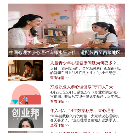
中国心理学会心理咨询师水平评价：适配陕西至西藏地区，心理咨询师水平评价全流程服务提供商
儿童青少年心理健康问题为何变多？应
该如何预防？
近日，某医院面向儿童的精神科门诊深夜排队
的新闻在网上引发广泛关注：“小小年纪怎么
得了抑郁症”“我们的孩子怎么了”……青少年心
查看详情 >>
理健康问题再次成为热议话题。 今年...
打造职业人群心理健康“守门人” 天津
市职业人群心理咨询平台上线
4月25日至5月1日是第23个《职业病防治法》
宣传周。昨日从市卫生健康委获悉，近年来我
市职业病综合预防效果显著，2015年至2024年
查看详情 >>
报告新发职业病确诊病例总体呈现下降趋势，
2024年...
年入3亿、14年数据积累，壹心理用AI
打造心理服务行业“小怪兽”
“10年前我刚入行的时候，大家就说心理学的
春天要来了。”壹心理联合创始人曹洪雯认
为，心理咨询行业还处在“春天来临前的寒
查看详情 >>
冬”，需求已经爆发，但供给还跟不上，行业
标准...