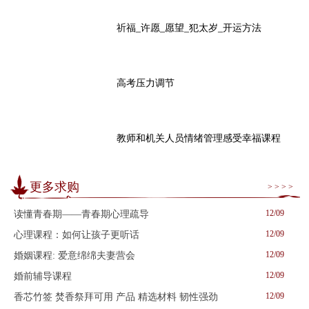
祈福_许愿_愿望_犯太岁_开运方法
高考压力调节
教师和机关人员情绪管理感受幸福课程
更多求购
> > > >
12/09
读懂青春期——青春期心理疏导
12/09
心理课程：如何让孩子更听话
12/09
婚姻课程: 爱意绵绵夫妻营会
12/09
婚前辅导课程
12/09
香芯竹签 焚香祭拜可用 产品 精选材料 韧性强劲