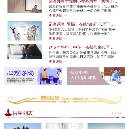
从海外商学院到心理咨询室：我为什么
在34岁决定转行
如果在很多年前问我未来会做什么，我大概怎
么都不会想到自己会成为一名心理咨询师。我
硕士读的是商学院。后来进入大厂，也有过几
查看详情 >>
年的创业经验。那是一条很多人眼里很正
常、...
记者调查| 警惕！在线“诊断”心理问
题，越治越病！
“NPD有六大特征，遇到了赶紧跑”“有的孩子
看着正常，其实是ADHD，快来测一测”……
近期，以在线“诊断”NPD（自恋型人格障
查看详情 >>
碍）、ADHD（注意缺陷多动障碍）等为标题
的视频在网...
这 6 个特征，中任一条都代表心理咨
询师不靠谱！赶紧换
近年来，随着公众心理健康意识的提升，对心
理咨询服务的需求也日益高涨，除了在精神专
科医院就诊以外，很多人也会在市面上的心理
查看详情 >>
咨询机构中寻求专业帮助。但是，对于不具
备...
供应列表
> > > >