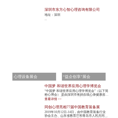
深圳市东方心智心理咨询有限公司
地址：深圳
...
心理设备展会
“益企创享”展会
中国梦·和谐世界应用心理学博览会
“中国梦·和谐世界应用心理学博览会”（以下简
称心博会） 是由深圳市爸妈在线心身健康咨询
股份有限公司发起，每年举办一届。心博会，
查看详情 >>
不仅是世界民间组织主办的心理学最高级...
同创心理亮相77届中国教育装备展
2019年10月12日-14日，由中国教育装备行业
协会主办、山东省教育厅和青岛市人民共同承