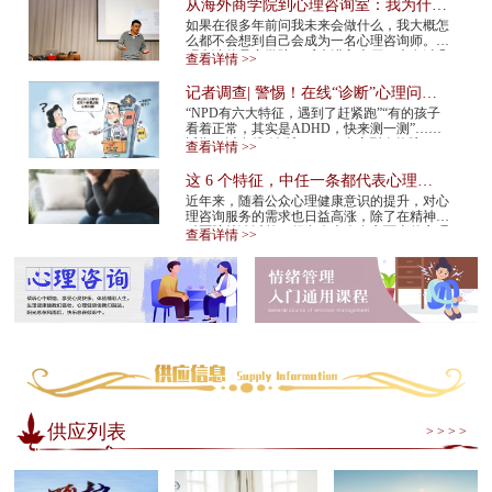
从海外商学院到心理咨询室：我为什么
在34岁决定转行
如果在很多年前问我未来会做什么，我大概怎
么都不会想到自己会成为一名心理咨询师。我
硕士读的是商学院。后来进入大厂，也有过几
查看详情 >>
年的创业经验。那是一条很多人眼里很正
常、...
记者调查| 警惕！在线“诊断”心理问
题，越治越病！
“NPD有六大特征，遇到了赶紧跑”“有的孩子
看着正常，其实是ADHD，快来测一测”……
近期，以在线“诊断”NPD（自恋型人格障
查看详情 >>
碍）、ADHD（注意缺陷多动障碍）等为标题
的视频在网...
这 6 个特征，中任一条都代表心理咨
询师不靠谱！赶紧换
近年来，随着公众心理健康意识的提升，对心
理咨询服务的需求也日益高涨，除了在精神专
科医院就诊以外，很多人也会在市面上的心理
查看详情 >>
咨询机构中寻求专业帮助。但是，对于不具
备...
供应列表
> > > >