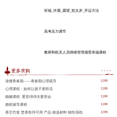
祈福_许愿_愿望_犯太岁_开运方法
高考压力调节
教师和机关人员情绪管理感受幸福课程
更多求购
> > > >
12/09
读懂青春期——青春期心理疏导
12/09
心理课程：如何让孩子更听话
12/09
婚姻课程: 爱意绵绵夫妻营会
12/09
婚前辅导课程
12/09
香芯竹签 焚香祭拜可用 产品 精选材料 韧性强劲