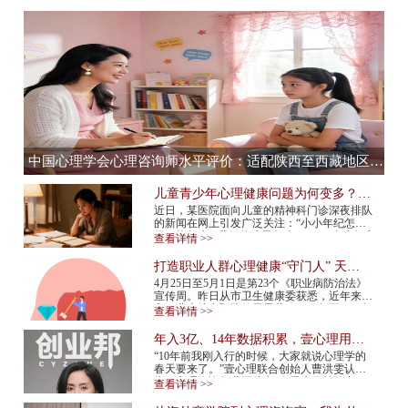
中国心理学会心理咨询师水平评价：适配陕西至西藏地区，心理咨询师水平评价全流程服务提供商
儿童青少年心理健康问题为何变多？应
该如何预防？
近日，某医院面向儿童的精神科门诊深夜排队
的新闻在网上引发广泛关注：“小小年纪怎么
得了抑郁症”“我们的孩子怎么了”……青少年心
查看详情 >>
理健康问题再次成为热议话题。 今年...
打造职业人群心理健康“守门人” 天津
市职业人群心理咨询平台上线
4月25日至5月1日是第23个《职业病防治法》
宣传周。昨日从市卫生健康委获悉，近年来我
市职业病综合预防效果显著，2015年至2024年
查看详情 >>
报告新发职业病确诊病例总体呈现下降趋势，
2024年...
年入3亿、14年数据积累，壹心理用AI
打造心理服务行业“小怪兽”
“10年前我刚入行的时候，大家就说心理学的
春天要来了。”壹心理联合创始人曹洪雯认
为，心理咨询行业还处在“春天来临前的寒
查看详情 >>
冬”，需求已经爆发，但供给还跟不上，行业
标准...