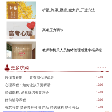
祈福_许愿_愿望_犯太岁_开运方法
高考压力调节
教师和机关人员情绪管理感受幸福课程
更多求购
> > > >
12/09
读懂青春期——青春期心理疏导
12/09
心理课程：如何让孩子更听话
12/09
婚姻课程: 爱意绵绵夫妻营会
12/09
婚前辅导课程
12/09
香芯竹签 焚香祭拜可用 产品 精选材料 韧性强劲