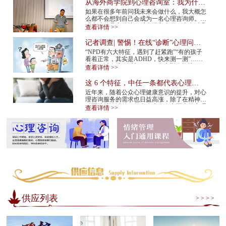
从海外商学院到心理咨询室：我为什么
在34岁决定转行
如果在很多年前问我未来会做什么，我大概怎
么都不会想到自己会成为一名心理咨询师。我
硕士读的是商学院。后来进入大厂，也有过几
查看详情 >>
年的创业经验。那是一条很多人眼里很正
常、...
记者调查| 警惕！在线“诊断”心理问
题，越治越病！
“NPD有六大特征，遇到了赶紧跑”“有的孩子
看着正常，其实是ADHD，快来测一测”……
近期，以在线“诊断”NPD（自恋型人格障
查看详情 >>
碍）、ADHD（注意缺陷多动障碍）等为标题
的视频在网...
这 6 个特征，中任一条都代表心理咨
询师不靠谱！赶紧换
近年来，随着公众心理健康意识的提升，对心
理咨询服务的需求也日益高涨，除了在精神专
科医院就诊以外，很多人也会在市面上的心理
查看详情 >>
咨询机构中寻求专业帮助。但是，对于不具
备...
供应列表
> > > >