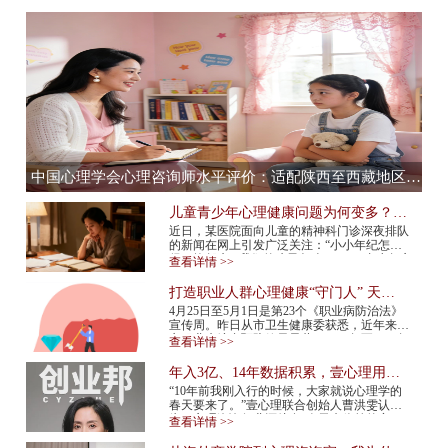
中国心理学会心理咨询师水平评价：适配陕西至西藏地区，心理咨询师水平评价全流程服务提供商
儿童青少年心理健康问题为何变多？应
该如何预防？
近日，某医院面向儿童的精神科门诊深夜排队
的新闻在网上引发广泛关注：“小小年纪怎么
得了抑郁症”“我们的孩子怎么了”……青少年心
查看详情 >>
理健康问题再次成为热议话题。 今年...
打造职业人群心理健康“守门人” 天津
市职业人群心理咨询平台上线
4月25日至5月1日是第23个《职业病防治法》
宣传周。昨日从市卫生健康委获悉，近年来我
市职业病综合预防效果显著，2015年至2024年
查看详情 >>
报告新发职业病确诊病例总体呈现下降趋势，
2024年...
年入3亿、14年数据积累，壹心理用AI
打造心理服务行业“小怪兽”
“10年前我刚入行的时候，大家就说心理学的
春天要来了。”壹心理联合创始人曹洪雯认
为，心理咨询行业还处在“春天来临前的寒
查看详情 >>
冬”，需求已经爆发，但供给还跟不上，行业
标准...