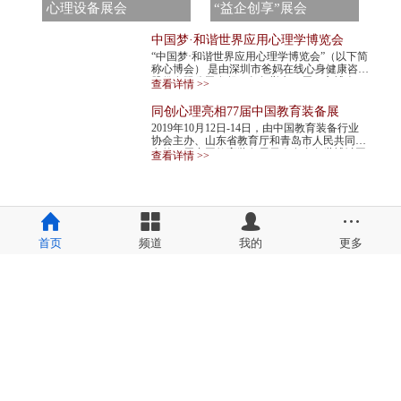
心理设备展会
“益企创享”展会
中国梦·和谐世界应用心理学博览会
“中国梦·和谐世界应用心理学博览会”（以下简
称心博会） 是由深圳市爸妈在线心身健康咨询
股份有限公司发起，每年举办一届。心博会，
查看详情 >>
不仅是世界民间组织主办的心理学最高级...
同创心理亮相77届中国教育装备展
2019年10月12日-14日，由中国教育装备行业
协会主办、山东省教育厅和青岛市人民共同承
办的77届中国教育装备展示会在青岛世博城国
查看详情 >>
际展览中心举行。同创心理作为心理机构代表
应邀...
首页
频道
我的
更多
备案号:
吉ICP备2023006662号-1
备案号:
吉ICP备2023006662号-2