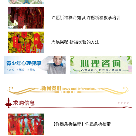
许愿祈福算命知识,许愿祈福教学培训
周易揭秘 祈福灵验的方法
求购信息
> > > >
【许愿条祈福带】许愿条祈福带