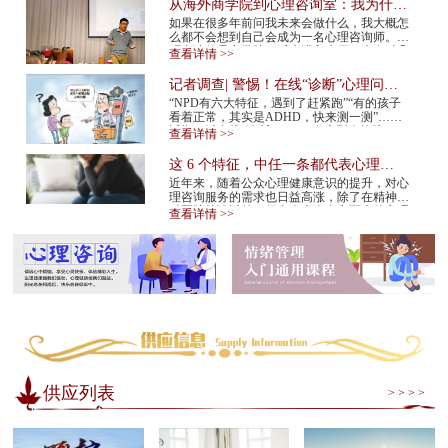
从海外商学院到心理咨询室：我为什么
在34岁决定转行
如果在很多年前问我未来会做什么，我大概怎
么都不会想到自己会成为一名心理咨询师。我
硕士读的是商学院。后来进入大厂，也有过几
查看详情 >>
年的创业经验。那是一条很多人眼里很正
常、...
记者调查| 警惕！在线“诊断”心理问
题，越治越病！
“NPD有六大特征，遇到了赶紧跑”“有的孩子
看着正常，其实是ADHD，快来测一测”……
近期，以在线“诊断”NPD（自恋型人格障
查看详情 >>
碍）、ADHD（注意缺陷多动障碍）等为标题
的视频在网...
这 6 个特征，中任一条都代表心理咨
询师不靠谱！赶紧换
近年来，随着公众心理健康意识的提升，对心
理咨询服务的需求也日益高涨，除了在精神专
科医院就诊以外，很多人也会在市面上的心理
查看详情 >>
咨询机构中寻求专业帮助。但是，对于不具
备...
供应列表
> > > >