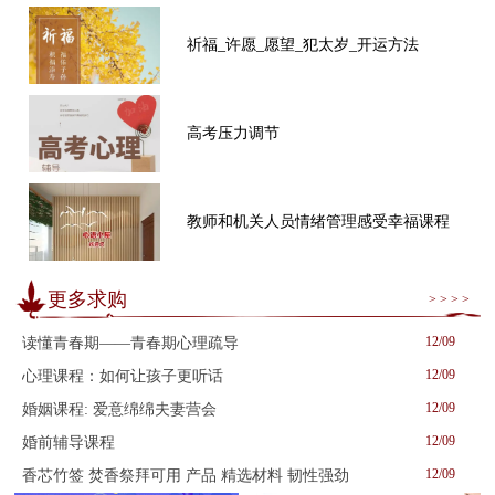
祈福_许愿_愿望_犯太岁_开运方法
高考压力调节
教师和机关人员情绪管理感受幸福课程
更多求购
> > > >
12/09
读懂青春期——青春期心理疏导
12/09
心理课程：如何让孩子更听话
12/09
婚姻课程: 爱意绵绵夫妻营会
12/09
婚前辅导课程
12/09
香芯竹签 焚香祭拜可用 产品 精选材料 韧性强劲