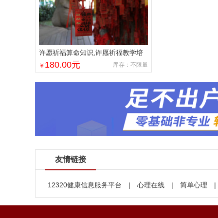
许愿祈福算命知识,许愿祈福教学培
训
180.00
元
库存：不限量
￥
友情链接
12320健康信息服务平台
|
心理在线
|
简单心理
|