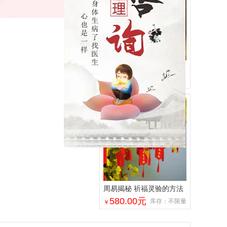
心想事成符心愿达成符
50.00
元
库存：不限量
￥
周易揭秘 祈福灵验的方法
580.00
元
库存：不限量
￥