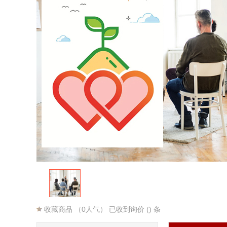
收藏商品
（0人气） 已收到询价 () 条