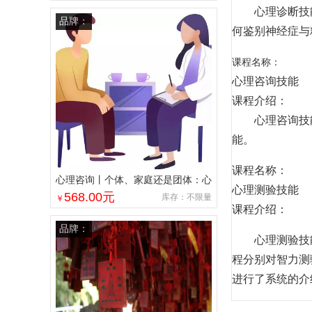
心理诊断技能
品牌：
何鉴别神经症与
课程名称：
心理咨询技能
课程介绍：
心理咨询技能
能。
课程名称：
心理咨询丨个体、家庭还是团体：心
心理测验技能
理咨询的不同形式
568.00
元
库存：不限量
￥
课程介绍：
品牌：
心理测验技能
程分别对智力测
进行了系统的介