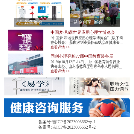
心理设备展会
“益企创享”展会
中国梦·和谐世界应用心理学博览会
“中国梦·和谐世界应用心理学博览会”（以下简
称心博会） 是由深圳市爸妈在线心身健康咨询
股份有限公司发起，每年举办一届。心博会，
查看详情 >>
不仅是世界民间组织主办的心理学最高级...
同创心理亮相77届中国教育装备展
2019年10月12日-14日，由中国教育装备行业
协会主办、山东省教育厅和青岛市人民共同承
办的77届中国教育装备展示会在青岛世博城国
查看详情 >>
际展览中心举行。同创心理作为心理机构代表
应邀...
备案号:
吉ICP备2023006662号-1
备案号:
吉ICP备2023006662号-2