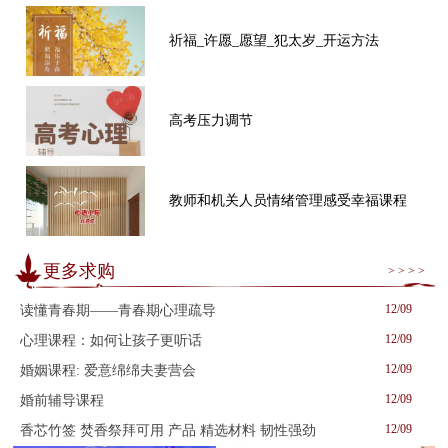
祈福_许愿_愿望_犯太岁_开运方法
高考压力调节
教师和机关人员情绪管理感受幸福课程
更多求购
> > > >
12/09
读懂青春期——青春期心理疏导
12/09
心理课程：如何让孩子更听话
12/09
婚姻课程: 爱意绵绵夫妻营会
12/09
婚前辅导课程
12/09
香芯竹签 焚香祭拜可用 产品 精选材料 韧性强劲