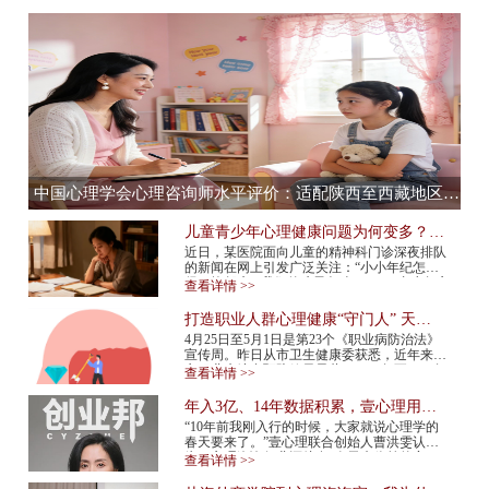
中国心理学会心理咨询师水平评价：适配陕西至西藏地区，心理咨询师水平评价全流程服务提供商
儿童青少年心理健康问题为何变多？应
该如何预防？
近日，某医院面向儿童的精神科门诊深夜排队
的新闻在网上引发广泛关注：“小小年纪怎么
得了抑郁症”“我们的孩子怎么了”……青少年心
查看详情 >>
理健康问题再次成为热议话题。 今年...
打造职业人群心理健康“守门人” 天津
市职业人群心理咨询平台上线
4月25日至5月1日是第23个《职业病防治法》
宣传周。昨日从市卫生健康委获悉，近年来我
市职业病综合预防效果显著，2015年至2024年
查看详情 >>
报告新发职业病确诊病例总体呈现下降趋势，
2024年...
年入3亿、14年数据积累，壹心理用AI
打造心理服务行业“小怪兽”
“10年前我刚入行的时候，大家就说心理学的
春天要来了。”壹心理联合创始人曹洪雯认
为，心理咨询行业还处在“春天来临前的寒
查看详情 >>
冬”，需求已经爆发，但供给还跟不上，行业
标准...