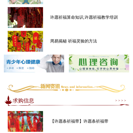
许愿祈福算命知识,许愿祈福教学培训
周易揭秘 祈福灵验的方法
求购信息
> > > >
【许愿条祈福带】许愿条祈福带