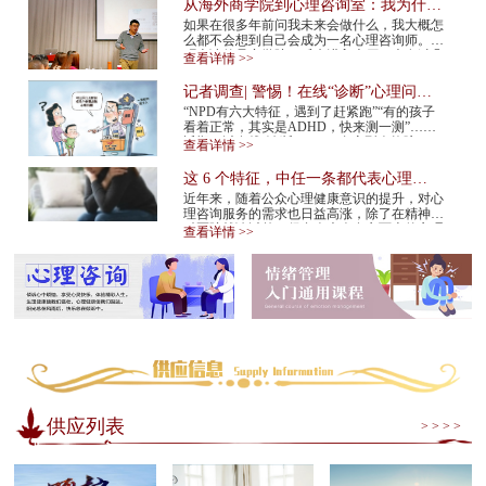
从海外商学院到心理咨询室：我为什么
在34岁决定转行
如果在很多年前问我未来会做什么，我大概怎
么都不会想到自己会成为一名心理咨询师。我
硕士读的是商学院。后来进入大厂，也有过几
查看详情 >>
年的创业经验。那是一条很多人眼里很正
常、...
记者调查| 警惕！在线“诊断”心理问
题，越治越病！
“NPD有六大特征，遇到了赶紧跑”“有的孩子
看着正常，其实是ADHD，快来测一测”……
近期，以在线“诊断”NPD（自恋型人格障
查看详情 >>
碍）、ADHD（注意缺陷多动障碍）等为标题
的视频在网...
这 6 个特征，中任一条都代表心理咨
询师不靠谱！赶紧换
近年来，随着公众心理健康意识的提升，对心
理咨询服务的需求也日益高涨，除了在精神专
科医院就诊以外，很多人也会在市面上的心理
查看详情 >>
咨询机构中寻求专业帮助。但是，对于不具
备...
供应列表
> > > >