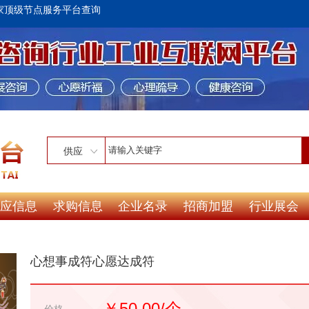
家顶级节点服务平台查询
供应
应信息
求购信息
企业名录
招商加盟
行业展会
心想事成符心愿达成符
￥50.00/个