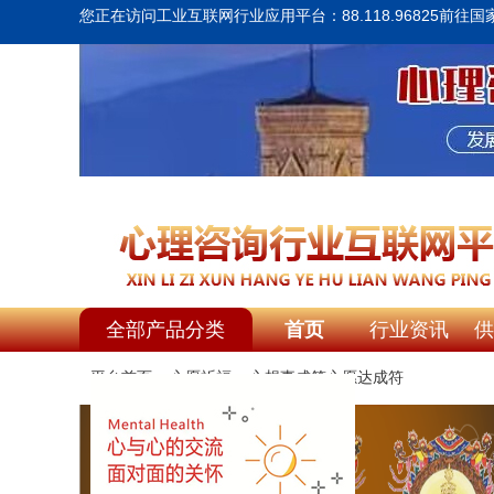
您正在访问工业互联网行业应用平台：88.118.96825
前往国
全部产品分类
首页
行业资讯
供
平台首页
>
心愿祈福
>
心想事成符心愿达成符