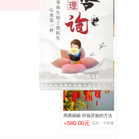
心想事成符心愿达成符
50.00
元
库存：不限量
￥
周易揭秘 祈福灵验的方法
580.00
元
库存：不限量
￥