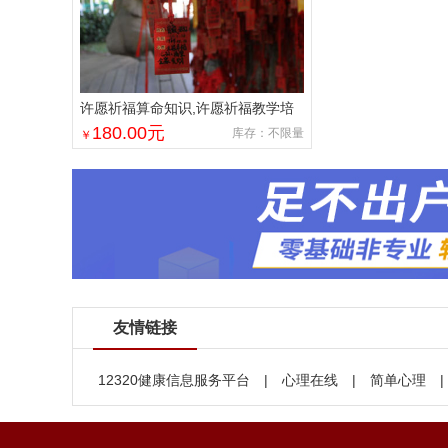
许愿祈福算命知识,许愿祈福教学培
训
180.00
元
库存：不限量
￥
友情链接
12320健康信息服务平台
|
心理在线
|
简单心理
|