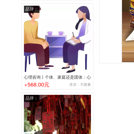
品牌：
心理咨询丨个体、家庭还是团体：心
理咨询的不同形式
568.00
元
库存：不限量
￥
品牌：