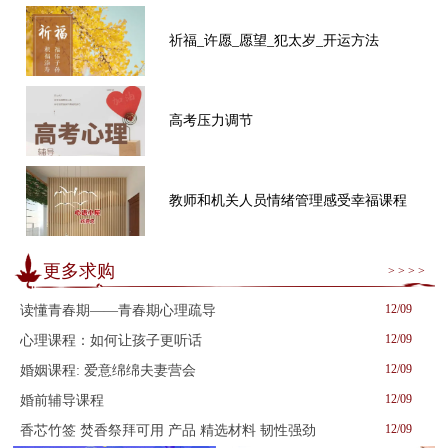
祈福_许愿_愿望_犯太岁_开运方法
高考压力调节
教师和机关人员情绪管理感受幸福课程
更多求购
> > > >
12/09
读懂青春期——青春期心理疏导
12/09
心理课程：如何让孩子更听话
12/09
婚姻课程: 爱意绵绵夫妻营会
12/09
婚前辅导课程
12/09
香芯竹签 焚香祭拜可用 产品 精选材料 韧性强劲