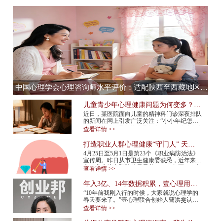
中国心理学会心理咨询师水平评价：适配陕西至西藏地区，心理咨询师水平评价全流程服务提供商
儿童青少年心理健康问题为何变多？应
该如何预防？
近日，某医院面向儿童的精神科门诊深夜排队
的新闻在网上引发广泛关注：“小小年纪怎么
得了抑郁症”“我们的孩子怎么了”……青少年心
查看详情 >>
理健康问题再次成为热议话题。 今年...
打造职业人群心理健康“守门人” 天津
市职业人群心理咨询平台上线
4月25日至5月1日是第23个《职业病防治法》
宣传周。昨日从市卫生健康委获悉，近年来我
市职业病综合预防效果显著，2015年至2024年
查看详情 >>
报告新发职业病确诊病例总体呈现下降趋势，
2024年...
年入3亿、14年数据积累，壹心理用AI
打造心理服务行业“小怪兽”
“10年前我刚入行的时候，大家就说心理学的
春天要来了。”壹心理联合创始人曹洪雯认
为，心理咨询行业还处在“春天来临前的寒
查看详情 >>
冬”，需求已经爆发，但供给还跟不上，行业
标准...