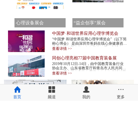
心理设备展会
“益企创享”展会
中国梦·和谐世界应用心理学博览会
“中国梦·和谐世界应用心理学博览会”（以下简
称心博会） 是由深圳市爸妈在线心身健康咨询
股份有限公司发起，每年举办一届。心博会，
查看详情 >>
不仅是世界民间组织主办的心理学最高级...
同创心理亮相77届中国教育装备展
2019年10月12日-14日，由中国教育装备行业
协会主办、山东省教育厅和青岛市人民共同承
办的77届中国教育装备展示会在青岛世博城国
查看详情 >>
际展览中心举行。同创心理作为心理机构代表
应邀...
首页
频道
我的
更多
备案号:
吉ICP备2023006662号-1
备案号:
吉ICP备2023006662号-2