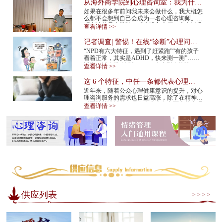
从海外商学院到心理咨询室：我为什么
在34岁决定转行
如果在很多年前问我未来会做什么，我大概怎
么都不会想到自己会成为一名心理咨询师。我
硕士读的是商学院。后来进入大厂，也有过几
查看详情 >>
年的创业经验。那是一条很多人眼里很正
常、...
记者调查| 警惕！在线“诊断”心理问
题，越治越病！
“NPD有六大特征，遇到了赶紧跑”“有的孩子
看着正常，其实是ADHD，快来测一测”……
近期，以在线“诊断”NPD（自恋型人格障
查看详情 >>
碍）、ADHD（注意缺陷多动障碍）等为标题
的视频在网...
这 6 个特征，中任一条都代表心理咨
询师不靠谱！赶紧换
近年来，随着公众心理健康意识的提升，对心
理咨询服务的需求也日益高涨，除了在精神专
科医院就诊以外，很多人也会在市面上的心理
查看详情 >>
咨询机构中寻求专业帮助。但是，对于不具
备...
供应列表
> > > >