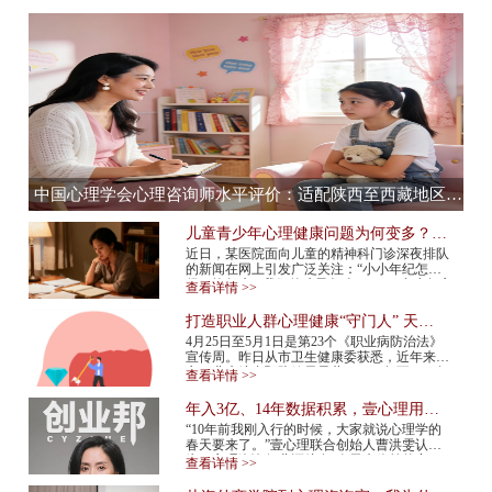
中国心理学会心理咨询师水平评价：适配陕西至西藏地区，心理咨询师水平评价全流程服务提供商
儿童青少年心理健康问题为何变多？应
该如何预防？
近日，某医院面向儿童的精神科门诊深夜排队
的新闻在网上引发广泛关注：“小小年纪怎么
得了抑郁症”“我们的孩子怎么了”……青少年心
查看详情 >>
理健康问题再次成为热议话题。 今年...
打造职业人群心理健康“守门人” 天津
市职业人群心理咨询平台上线
4月25日至5月1日是第23个《职业病防治法》
宣传周。昨日从市卫生健康委获悉，近年来我
市职业病综合预防效果显著，2015年至2024年
查看详情 >>
报告新发职业病确诊病例总体呈现下降趋势，
2024年...
年入3亿、14年数据积累，壹心理用AI
打造心理服务行业“小怪兽”
“10年前我刚入行的时候，大家就说心理学的
春天要来了。”壹心理联合创始人曹洪雯认
为，心理咨询行业还处在“春天来临前的寒
查看详情 >>
冬”，需求已经爆发，但供给还跟不上，行业
标准...