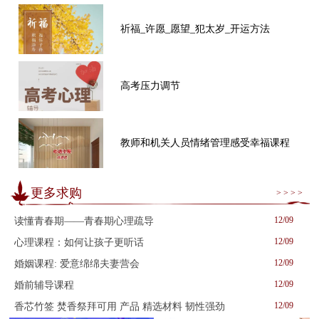
祈福_许愿_愿望_犯太岁_开运方法
高考压力调节
教师和机关人员情绪管理感受幸福课程
更多求购
> > > >
12/09
读懂青春期——青春期心理疏导
12/09
心理课程：如何让孩子更听话
12/09
婚姻课程: 爱意绵绵夫妻营会
12/09
婚前辅导课程
12/09
香芯竹签 焚香祭拜可用 产品 精选材料 韧性强劲