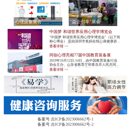
心理设备展会
“益企创享”展会
中国梦·和谐世界应用心理学博览会
“中国梦·和谐世界应用心理学博览会”（以下简
称心博会） 是由深圳市爸妈在线心身健康咨询
股份有限公司发起，每年举办一届。心博会，
查看详情 >>
不仅是世界民间组织主办的心理学最高级...
同创心理亮相77届中国教育装备展
2019年10月12日-14日，由中国教育装备行业
协会主办、山东省教育厅和青岛市人民共同承
办的77届中国教育装备展示会在青岛世博城国
查看详情 >>
际展览中心举行。同创心理作为心理机构代表
应邀...
备案号:
吉ICP备2023006662号-1
备案号:
吉ICP备2023006662号-2