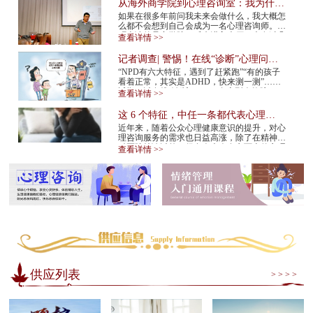
从海外商学院到心理咨询室：我为什么
在34岁决定转行
如果在很多年前问我未来会做什么，我大概怎
么都不会想到自己会成为一名心理咨询师。我
硕士读的是商学院。后来进入大厂，也有过几
查看详情 >>
年的创业经验。那是一条很多人眼里很正
常、...
记者调查| 警惕！在线“诊断”心理问
题，越治越病！
“NPD有六大特征，遇到了赶紧跑”“有的孩子
看着正常，其实是ADHD，快来测一测”……
近期，以在线“诊断”NPD（自恋型人格障
查看详情 >>
碍）、ADHD（注意缺陷多动障碍）等为标题
的视频在网...
这 6 个特征，中任一条都代表心理咨
询师不靠谱！赶紧换
近年来，随着公众心理健康意识的提升，对心
理咨询服务的需求也日益高涨，除了在精神专
科医院就诊以外，很多人也会在市面上的心理
查看详情 >>
咨询机构中寻求专业帮助。但是，对于不具
备...
供应列表
> > > >