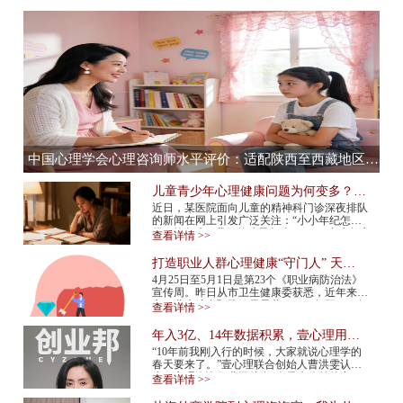
中国心理学会心理咨询师水平评价：适配陕西至西藏地区，心理咨询师水平评价全流程服务提供商
儿童青少年心理健康问题为何变多？应
该如何预防？
近日，某医院面向儿童的精神科门诊深夜排队
的新闻在网上引发广泛关注：“小小年纪怎么
得了抑郁症”“我们的孩子怎么了”……青少年心
查看详情 >>
理健康问题再次成为热议话题。 今年...
打造职业人群心理健康“守门人” 天津
市职业人群心理咨询平台上线
4月25日至5月1日是第23个《职业病防治法》
宣传周。昨日从市卫生健康委获悉，近年来我
市职业病综合预防效果显著，2015年至2024年
查看详情 >>
报告新发职业病确诊病例总体呈现下降趋势，
2024年...
年入3亿、14年数据积累，壹心理用AI
打造心理服务行业“小怪兽”
“10年前我刚入行的时候，大家就说心理学的
春天要来了。”壹心理联合创始人曹洪雯认
为，心理咨询行业还处在“春天来临前的寒
查看详情 >>
冬”，需求已经爆发，但供给还跟不上，行业
标准...