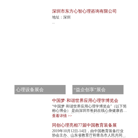
深圳市东方心智心理咨询有限公司
地址：深圳
...
心理设备展会
“益企创享”展会
中国梦·和谐世界应用心理学博览会
“中国梦·和谐世界应用心理学博览会”（以下简
称心博会） 是由深圳市爸妈在线心身健康咨询
股份有限公司发起，每年举办一届。心博会，
查看详情 >>
不仅是世界民间组织主办的心理学最高级...
同创心理亮相77届中国教育装备展
2019年10月12日-14日，由中国教育装备行业
协会主办、山东省教育厅和青岛市人民共同承