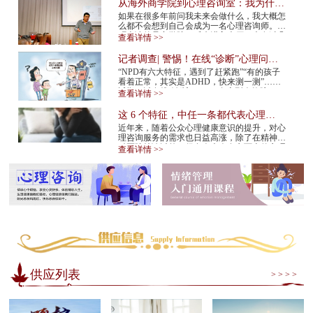
从海外商学院到心理咨询室：我为什么
在34岁决定转行
如果在很多年前问我未来会做什么，我大概怎
么都不会想到自己会成为一名心理咨询师。我
硕士读的是商学院。后来进入大厂，也有过几
查看详情 >>
年的创业经验。那是一条很多人眼里很正
常、...
记者调查| 警惕！在线“诊断”心理问
题，越治越病！
“NPD有六大特征，遇到了赶紧跑”“有的孩子
看着正常，其实是ADHD，快来测一测”……
近期，以在线“诊断”NPD（自恋型人格障
查看详情 >>
碍）、ADHD（注意缺陷多动障碍）等为标题
的视频在网...
这 6 个特征，中任一条都代表心理咨
询师不靠谱！赶紧换
近年来，随着公众心理健康意识的提升，对心
理咨询服务的需求也日益高涨，除了在精神专
科医院就诊以外，很多人也会在市面上的心理
查看详情 >>
咨询机构中寻求专业帮助。但是，对于不具
备...
供应列表
> > > >