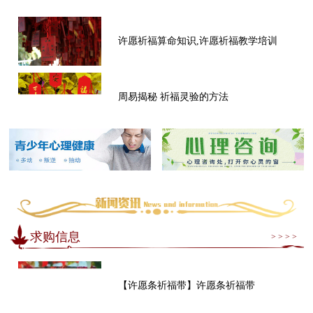
许愿祈福算命知识,许愿祈福教学培训
周易揭秘 祈福灵验的方法
求购信息
> > > >
【许愿条祈福带】许愿条祈福带