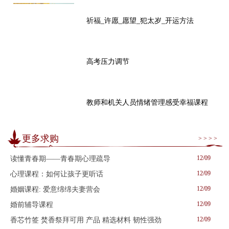
祈福_许愿_愿望_犯太岁_开运方法
高考压力调节
教师和机关人员情绪管理感受幸福课程
更多求购
> > > >
12/09
读懂青春期——青春期心理疏导
12/09
心理课程：如何让孩子更听话
12/09
婚姻课程: 爱意绵绵夫妻营会
12/09
婚前辅导课程
12/09
香芯竹签 焚香祭拜可用 产品 精选材料 韧性强劲