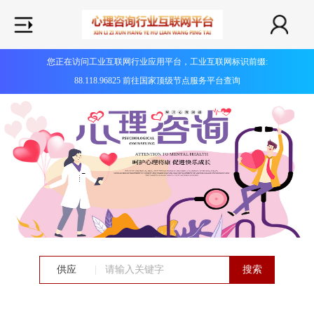
您正在访问工业互联网行业应用平台，工业互联网标识前缀:
88.118.96825 前往国家顶级节点服务平台查询
供应
|
搜索