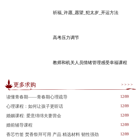
祈福_许愿_愿望_犯太岁_开运方法
高考压力调节
教师和机关人员情绪管理感受幸福课程
更多求购
> > > >
12/09
读懂青春期——青春期心理疏导
12/09
心理课程：如何让孩子更听话
12/09
婚姻课程: 爱意绵绵夫妻营会
12/09
婚前辅导课程
12/09
香芯竹签 焚香祭拜可用 产品 精选材料 韧性强劲