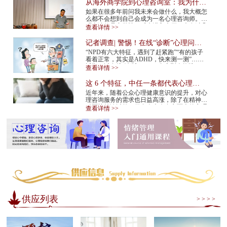
从海外商学院到心理咨询室：我为什么
在34岁决定转行
如果在很多年前问我未来会做什么，我大概怎
么都不会想到自己会成为一名心理咨询师。我
硕士读的是商学院。后来进入大厂，也有过几
查看详情 >>
年的创业经验。那是一条很多人眼里很正
常、...
记者调查| 警惕！在线“诊断”心理问
题，越治越病！
“NPD有六大特征，遇到了赶紧跑”“有的孩子
看着正常，其实是ADHD，快来测一测”……
近期，以在线“诊断”NPD（自恋型人格障
查看详情 >>
碍）、ADHD（注意缺陷多动障碍）等为标题
的视频在网...
这 6 个特征，中任一条都代表心理咨
询师不靠谱！赶紧换
近年来，随着公众心理健康意识的提升，对心
理咨询服务的需求也日益高涨，除了在精神专
科医院就诊以外，很多人也会在市面上的心理
查看详情 >>
咨询机构中寻求专业帮助。但是，对于不具
备...
供应列表
> > > >