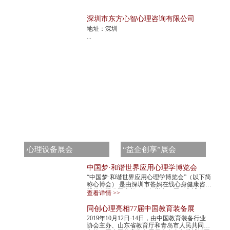
深圳市东方心智心理咨询有限公司
地址：深圳
...
心理设备展会
“益企创享”展会
中国梦·和谐世界应用心理学博览会
“中国梦·和谐世界应用心理学博览会”（以下简
称心博会） 是由深圳市爸妈在线心身健康咨询
股份有限公司发起，每年举办一届。心博会，
查看详情 >>
不仅是世界民间组织主办的心理学最高级...
同创心理亮相77届中国教育装备展
2019年10月12日-14日，由中国教育装备行业
协会主办、山东省教育厅和青岛市人民共同承