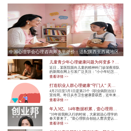
中国心理学会心理咨询师水平评价：适配陕西至西藏地区，心理咨询师水平评价全流程服务提供商
儿童青少年心理健康问题为何变多？应
该如何预防？
近日，某医院面向儿童的精神科门诊深夜排队
的新闻在网上引发广泛关注：“小小年纪怎么
得了抑郁症”“我们的孩子怎么了”……青少年心
查看详情 >>
理健康问题再次成为热议话题。 今年...
打造职业人群心理健康“守门人” 天津
市职业人群心理咨询平台上线
4月25日至5月1日是第23个《职业病防治法》
宣传周。昨日从市卫生健康委获悉，近年来我
市职业病综合预防效果显著，2015年至2024年
查看详情 >>
报告新发职业病确诊病例总体呈现下降趋势，
2024年...
年入3亿、14年数据积累，壹心理用AI
打造心理服务行业“小怪兽”
“10年前我刚入行的时候，大家就说心理学的
春天要来了。”壹心理联合创始人曹洪雯认
为，心理咨询行业还处在“春天来临前的寒
查看详情 >>
冬”，需求已经爆发，但供给还跟不上，行业
标准...