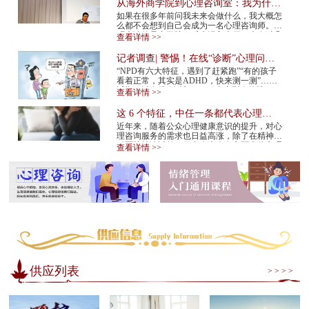
从海外商学院到心理咨询室：我为什么
在34岁决定转行
如果在很多年前问我未来会做什么，我大概怎
么都不会想到自己会成为一名心理咨询师。我
硕士读的是商学院。后来进入大厂，也有过几
查看详情 >>
年的创业经验。那是一条很多人眼里很正
常、...
记者调查| 警惕！在线“诊断”心理问
题，越治越病！
“NPD有六大特征，遇到了赶紧跑”“有的孩子
看着正常，其实是ADHD，快来测一测”……
近期，以在线“诊断”NPD（自恋型人格障
查看详情 >>
碍）、ADHD（注意缺陷多动障碍）等为标题
的视频在网...
这 6 个特征，中任一条都代表心理咨
询师不靠谱！赶紧换
近年来，随着公众心理健康意识的提升，对心
理咨询服务的需求也日益高涨，除了在精神专
科医院就诊以外，很多人也会在市面上的心理
查看详情 >>
咨询机构中寻求专业帮助。但是，对于不具
备...
供应列表
> > > >