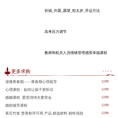
祈福_许愿_愿望_犯太岁_开运方法
高考压力调节
教师和机关人员情绪管理感受幸福课程
更多求购
> > > >
12/09
读懂青春期——青春期心理疏导
12/09
心理课程：如何让孩子更听话
12/09
婚姻课程: 爱意绵绵夫妻营会
12/09
婚前辅导课程
12/09
香芯竹签 焚香祭拜可用 产品 精选材料 韧性强劲