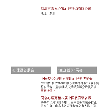
深圳市东方心智心理咨询有限公司
地址：深圳
...
心理设备展会
“益企创享”展会
中国梦·和谐世界应用心理学博览会
“中国梦·和谐世界应用心理学博览会”（以下简
称心博会） 是由深圳市爸妈在线心身健康咨询
股份有限公司发起，每年举办一届。心博会，
查看详情 >>
不仅是世界民间组织主办的心理学最高级...
同创心理亮相77届中国教育装备展
2019年10月12日-14日，由中国教育装备行业
协会主办、山东省教育厅和青岛市人民共同承