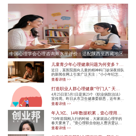
中国心理学会心理咨询师水平评价：适配陕西至西藏地区，心理咨询师水平评价全流程服务提供商
儿童青少年心理健康问题为何变多？应
该如何预防？
近日，某医院面向儿童的精神科门诊深夜排队
的新闻在网上引发广泛关注：“小小年纪怎么
得了抑郁症”“我们的孩子怎么了”……青少年心
查看详情 >>
理健康问题再次成为热议话题。 今年...
打造职业人群心理健康“守门人” 天津
市职业人群心理咨询平台上线
4月25日至5月1日是第23个《职业病防治法》
宣传周。昨日从市卫生健康委获悉，近年来我
市职业病综合预防效果显著，2015年至2024年
查看详情 >>
报告新发职业病确诊病例总体呈现下降趋势，
2024年...
年入3亿、14年数据积累，壹心理用AI
打造心理服务行业“小怪兽”
“10年前我刚入行的时候，大家就说心理学的
春天要来了。”壹心理联合创始人曹洪雯认
为，心理咨询行业还处在“春天来临前的寒
查看详情 >>
冬”，需求已经爆发，但供给还跟不上，行业
标准...