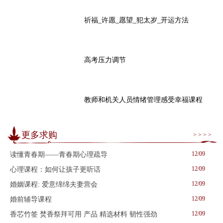
祈福_许愿_愿望_犯太岁_开运方法
高考压力调节
教师和机关人员情绪管理感受幸福课程
更多求购
> > > >
12/09
读懂青春期——青春期心理疏导
12/09
心理课程：如何让孩子更听话
12/09
婚姻课程: 爱意绵绵夫妻营会
12/09
婚前辅导课程
12/09
香芯竹签 焚香祭拜可用 产品 精选材料 韧性强劲