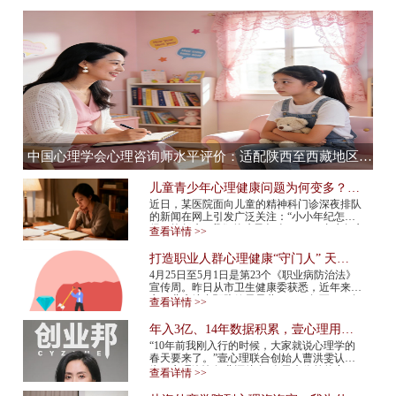
中国心理学会心理咨询师水平评价：适配陕西至西藏地区，心理咨询师水平评价全流程服务提供商
儿童青少年心理健康问题为何变多？应
该如何预防？
近日，某医院面向儿童的精神科门诊深夜排队
的新闻在网上引发广泛关注：“小小年纪怎么
得了抑郁症”“我们的孩子怎么了”……青少年心
查看详情 >>
理健康问题再次成为热议话题。 今年...
打造职业人群心理健康“守门人” 天津
市职业人群心理咨询平台上线
4月25日至5月1日是第23个《职业病防治法》
宣传周。昨日从市卫生健康委获悉，近年来我
市职业病综合预防效果显著，2015年至2024年
查看详情 >>
报告新发职业病确诊病例总体呈现下降趋势，
2024年...
年入3亿、14年数据积累，壹心理用AI
打造心理服务行业“小怪兽”
“10年前我刚入行的时候，大家就说心理学的
春天要来了。”壹心理联合创始人曹洪雯认
为，心理咨询行业还处在“春天来临前的寒
查看详情 >>
冬”，需求已经爆发，但供给还跟不上，行业
标准...