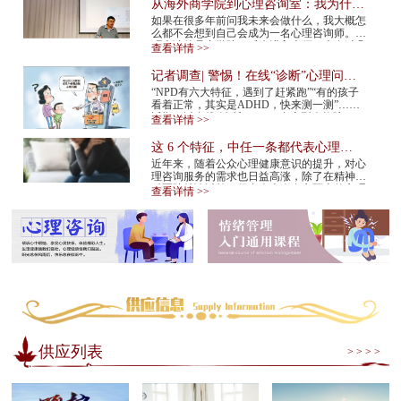
从海外商学院到心理咨询室：我为什么
在34岁决定转行
如果在很多年前问我未来会做什么，我大概怎
么都不会想到自己会成为一名心理咨询师。我
硕士读的是商学院。后来进入大厂，也有过几
查看详情 >>
年的创业经验。那是一条很多人眼里很正
常、...
记者调查| 警惕！在线“诊断”心理问
题，越治越病！
“NPD有六大特征，遇到了赶紧跑”“有的孩子
看着正常，其实是ADHD，快来测一测”……
近期，以在线“诊断”NPD（自恋型人格障
查看详情 >>
碍）、ADHD（注意缺陷多动障碍）等为标题
的视频在网...
这 6 个特征，中任一条都代表心理咨
询师不靠谱！赶紧换
近年来，随着公众心理健康意识的提升，对心
理咨询服务的需求也日益高涨，除了在精神专
科医院就诊以外，很多人也会在市面上的心理
查看详情 >>
咨询机构中寻求专业帮助。但是，对于不具
备...
供应列表
> > > >