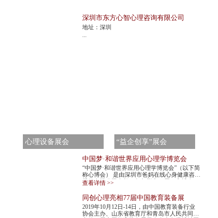
深圳市东方心智心理咨询有限公司
地址：深圳
...
心理设备展会
“益企创享”展会
中国梦·和谐世界应用心理学博览会
“中国梦·和谐世界应用心理学博览会”（以下简
称心博会） 是由深圳市爸妈在线心身健康咨询
股份有限公司发起，每年举办一届。心博会，
查看详情 >>
不仅是世界民间组织主办的心理学最高级...
同创心理亮相77届中国教育装备展
2019年10月12日-14日，由中国教育装备行业
协会主办、山东省教育厅和青岛市人民共同承