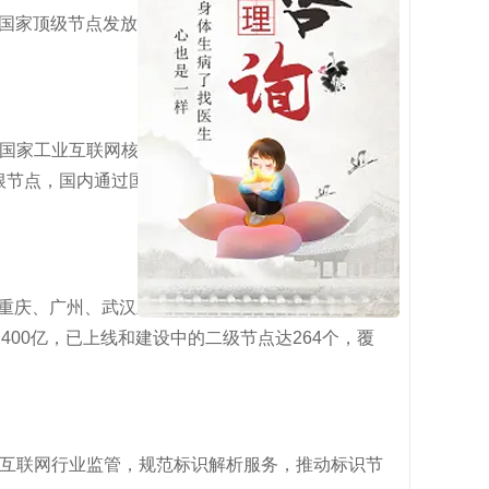
解析国家顶级节点发放首张工业互联网标识服务许可
国家工业互联网核心资源和重要基础设施，是支撑
等根节点，国内通过国家顶级节点实现与各标识体系
、重庆、广州、武汉五大国家顶级节点建成并稳定运
00亿，已上线和建设中的二级节点达264个，覆
互联网行业监管，规范标识解析服务，推动标识节