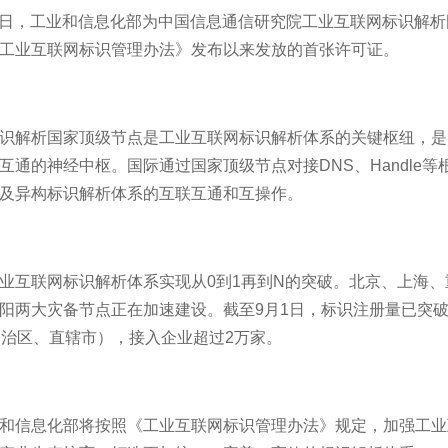
月27日，工业和信息化部为中国信息通信研究院工业互联网标识
工业互联网标识管理办法》发布以来发放的首张许可证。
识解析国家顶级节点是工业互联网标识解析体系的关键枢纽，是
互通的神经中枢。国际通过国家顶级节点对接DNS、Handle
及异构标识解析体系的互联互通和互操作。
业互联网标识解析体系实现从0到1再到N的突破。北京、上海
阳两大灾备节点正在加速建设。截至9月1日，标识注册量已突破4
自治区、直辖市），接入企业超过2万家。
和信息化部将按照《工业互联网标识管理办法》规定，加强工业