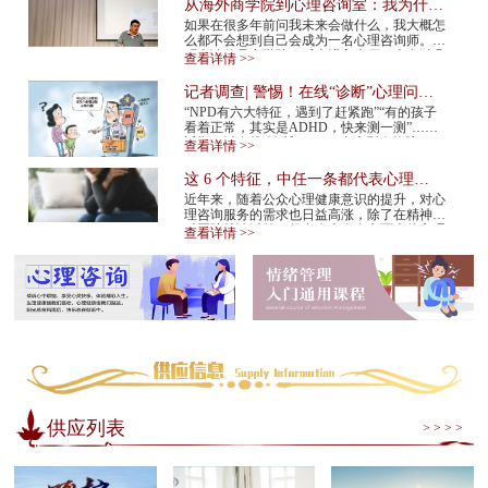
从海外商学院到心理咨询室：我为什么
在34岁决定转行
如果在很多年前问我未来会做什么，我大概怎
么都不会想到自己会成为一名心理咨询师。我
硕士读的是商学院。后来进入大厂，也有过几
查看详情 >>
年的创业经验。那是一条很多人眼里很正
常、...
记者调查| 警惕！在线“诊断”心理问
题，越治越病！
“NPD有六大特征，遇到了赶紧跑”“有的孩子
看着正常，其实是ADHD，快来测一测”……
近期，以在线“诊断”NPD（自恋型人格障
查看详情 >>
碍）、ADHD（注意缺陷多动障碍）等为标题
的视频在网...
这 6 个特征，中任一条都代表心理咨
询师不靠谱！赶紧换
近年来，随着公众心理健康意识的提升，对心
理咨询服务的需求也日益高涨，除了在精神专
科医院就诊以外，很多人也会在市面上的心理
查看详情 >>
咨询机构中寻求专业帮助。但是，对于不具
备...
供应列表
> > > >