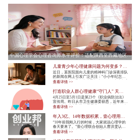
中国心理学会心理咨询师水平评价：适配陕西至西藏地区，心理咨询师水平评价全流程服务提供商
儿童青少年心理健康问题为何变多？应
该如何预防？
近日，某医院面向儿童的精神科门诊深夜排队
的新闻在网上引发广泛关注：“小小年纪怎么
得了抑郁症”“我们的孩子怎么了”……青少年心
查看详情 >>
理健康问题再次成为热议话题。 今年...
打造职业人群心理健康“守门人” 天津
市职业人群心理咨询平台上线
4月25日至5月1日是第23个《职业病防治法》
宣传周。昨日从市卫生健康委获悉，近年来我
市职业病综合预防效果显著，2015年至2024年
查看详情 >>
报告新发职业病确诊病例总体呈现下降趋势，
2024年...
年入3亿、14年数据积累，壹心理用AI
打造心理服务行业“小怪兽”
“10年前我刚入行的时候，大家就说心理学的
春天要来了。”壹心理联合创始人曹洪雯认
为，心理咨询行业还处在“春天来临前的寒
查看详情 >>
冬”，需求已经爆发，但供给还跟不上，行业
标准...