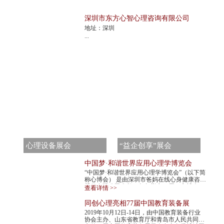
深圳市东方心智心理咨询有限公司
地址：深圳
...
心理设备展会
“益企创享”展会
中国梦·和谐世界应用心理学博览会
“中国梦·和谐世界应用心理学博览会”（以下简
称心博会） 是由深圳市爸妈在线心身健康咨询
股份有限公司发起，每年举办一届。心博会，
查看详情 >>
不仅是世界民间组织主办的心理学最高级...
同创心理亮相77届中国教育装备展
2019年10月12日-14日，由中国教育装备行业
协会主办、山东省教育厅和青岛市人民共同承