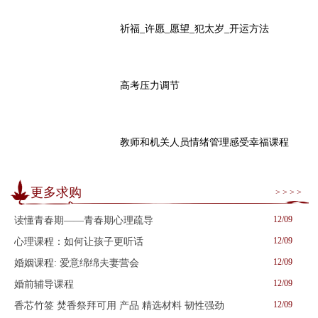
祈福_许愿_愿望_犯太岁_开运方法
高考压力调节
教师和机关人员情绪管理感受幸福课程
更多求购
> > > >
12/09
读懂青春期——青春期心理疏导
12/09
心理课程：如何让孩子更听话
12/09
婚姻课程: 爱意绵绵夫妻营会
12/09
婚前辅导课程
12/09
香芯竹签 焚香祭拜可用 产品 精选材料 韧性强劲