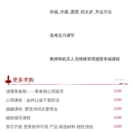
祈福_许愿_愿望_犯太岁_开运方法
高考压力调节
教师和机关人员情绪管理感受幸福课程
更多求购
> > > >
12/09
读懂青春期——青春期心理疏导
12/09
心理课程：如何让孩子更听话
12/09
婚姻课程: 爱意绵绵夫妻营会
12/09
婚前辅导课程
12/09
香芯竹签 焚香祭拜可用 产品 精选材料 韧性强劲