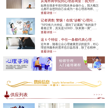
从海外商学院到心理咨询室：我为什么
在34岁决定转行
如果在很多年前问我未来会做什么，我大概怎
么都不会想到自己会成为一名心理咨询师。我
硕士读的是商学院。后来进入大厂，也有过几
查看详情 >>
年的创业经验。那是一条很多人眼里很正
常、...
记者调查| 警惕！在线“诊断”心理问
题，越治越病！
“NPD有六大特征，遇到了赶紧跑”“有的孩子
看着正常，其实是ADHD，快来测一测”……
近期，以在线“诊断”NPD（自恋型人格障
查看详情 >>
碍）、ADHD（注意缺陷多动障碍）等为标题
的视频在网...
这 6 个特征，中任一条都代表心理咨
询师不靠谱！赶紧换
近年来，随着公众心理健康意识的提升，对心
理咨询服务的需求也日益高涨，除了在精神专
科医院就诊以外，很多人也会在市面上的心理
查看详情 >>
咨询机构中寻求专业帮助。但是，对于不具
备...
供应列表
> > > >