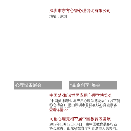
深圳市东方心智心理咨询有限公司
地址：深圳
...
心理设备展会
“益企创享”展会
中国梦·和谐世界应用心理学博览会
“中国梦·和谐世界应用心理学博览会”（以下简
称心博会） 是由深圳市爸妈在线心身健康咨询
股份有限公司发起，每年举办一届。心博会，
查看详情 >>
不仅是世界民间组织主办的心理学最高级...
同创心理亮相77届中国教育装备展
2019年10月12日-14日，由中国教育装备行业
协会主办、山东省教育厅和青岛市人民共同承