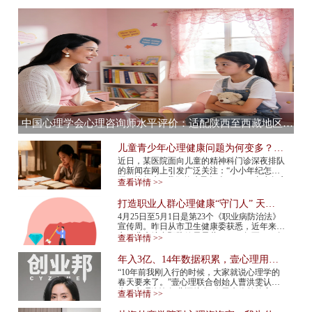
中国心理学会心理咨询师水平评价：适配陕西至西藏地区，心理咨询师水平评价全流程服务提供商
儿童青少年心理健康问题为何变多？应
该如何预防？
近日，某医院面向儿童的精神科门诊深夜排队
的新闻在网上引发广泛关注：“小小年纪怎么
得了抑郁症”“我们的孩子怎么了”……青少年心
查看详情 >>
理健康问题再次成为热议话题。 今年...
打造职业人群心理健康“守门人” 天津
市职业人群心理咨询平台上线
4月25日至5月1日是第23个《职业病防治法》
宣传周。昨日从市卫生健康委获悉，近年来我
市职业病综合预防效果显著，2015年至2024年
查看详情 >>
报告新发职业病确诊病例总体呈现下降趋势，
2024年...
年入3亿、14年数据积累，壹心理用AI
打造心理服务行业“小怪兽”
“10年前我刚入行的时候，大家就说心理学的
春天要来了。”壹心理联合创始人曹洪雯认
为，心理咨询行业还处在“春天来临前的寒
查看详情 >>
冬”，需求已经爆发，但供给还跟不上，行业
标准...