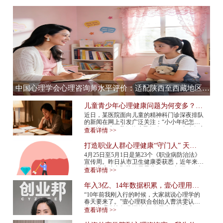
中国心理学会心理咨询师水平评价：适配陕西至西藏地区，心理咨询师水平评价全流程服务提供商
儿童青少年心理健康问题为何变多？应
该如何预防？
近日，某医院面向儿童的精神科门诊深夜排队
的新闻在网上引发广泛关注：“小小年纪怎么
得了抑郁症”“我们的孩子怎么了”……青少年心
查看详情 >>
理健康问题再次成为热议话题。 今年...
打造职业人群心理健康“守门人” 天津
市职业人群心理咨询平台上线
4月25日至5月1日是第23个《职业病防治法》
宣传周。昨日从市卫生健康委获悉，近年来我
市职业病综合预防效果显著，2015年至2024年
查看详情 >>
报告新发职业病确诊病例总体呈现下降趋势，
2024年...
年入3亿、14年数据积累，壹心理用AI
打造心理服务行业“小怪兽”
“10年前我刚入行的时候，大家就说心理学的
春天要来了。”壹心理联合创始人曹洪雯认
为，心理咨询行业还处在“春天来临前的寒
查看详情 >>
冬”，需求已经爆发，但供给还跟不上，行业
标准...