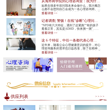
从海外商学院到心理咨询室：我为什么
在34岁决定转行
如果在很多年前问我未来会做什么，我大概怎
么都不会想到自己会成为一名心理咨询师。我
硕士读的是商学院。后来进入大厂，也有过几
查看详情 >>
年的创业经验。那是一条很多人眼里很正
常、...
记者调查| 警惕！在线“诊断”心理问
题，越治越病！
“NPD有六大特征，遇到了赶紧跑”“有的孩子
看着正常，其实是ADHD，快来测一测”……
近期，以在线“诊断”NPD（自恋型人格障
查看详情 >>
碍）、ADHD（注意缺陷多动障碍）等为标题
的视频在网...
这 6 个特征，中任一条都代表心理咨
询师不靠谱！赶紧换
近年来，随着公众心理健康意识的提升，对心
理咨询服务的需求也日益高涨，除了在精神专
科医院就诊以外，很多人也会在市面上的心理
查看详情 >>
咨询机构中寻求专业帮助。但是，对于不具
备...
供应列表
> > > >