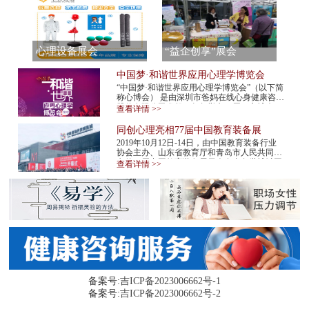
心理设备展会
“益企创享”展会
中国梦·和谐世界应用心理学博览会
“中国梦·和谐世界应用心理学博览会”（以下简
称心博会） 是由深圳市爸妈在线心身健康咨询
股份有限公司发起，每年举办一届。心博会，
查看详情 >>
不仅是世界民间组织主办的心理学最高级...
同创心理亮相77届中国教育装备展
2019年10月12日-14日，由中国教育装备行业
协会主办、山东省教育厅和青岛市人民共同承
办的77届中国教育装备展示会在青岛世博城国
查看详情 >>
际展览中心举行。同创心理作为心理机构代表
应邀...
备案号:
吉ICP备2023006662号-1
备案号:
吉ICP备2023006662号-2