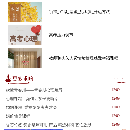
祈福_许愿_愿望_犯太岁_开运方法
高考压力调节
教师和机关人员情绪管理感受幸福课程
更多求购
> > > >
12/09
读懂青春期——青春期心理疏导
12/09
心理课程：如何让孩子更听话
12/09
婚姻课程: 爱意绵绵夫妻营会
12/09
婚前辅导课程
12/09
香芯竹签 焚香祭拜可用 产品 精选材料 韧性强劲